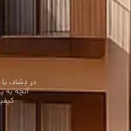
در دِشاد، با
آنچه به ی
کیفیت